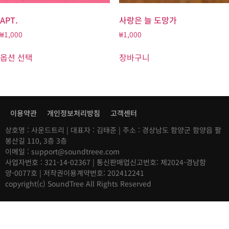
APT.
사랑은 늘 도망가
₩
1,000
₩
1,000
옵션 선택
장바구니
이용약관
개인정보처리방침
고객센터
상호명 : 사운드트리 | 대표자 : 김태준 | 주소 : 경상남도 함양군 함양읍 팔
봉산길 110, 3층 3층
이메일 : support@soundtreee.com
사업자번호 : 321-14-02367 | 통신판매업신고번호: 제2024-경남함
양-0077호 | 저작권이용계약번호: 202412241
copyright(c) SoundTree All Rights Reserved