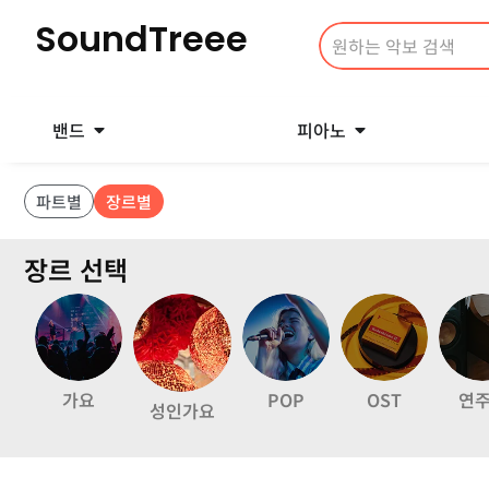
SoundTreee
밴드
피아노
파트별
장르별
장르 선택
가요
POP
OST
연
성인가요