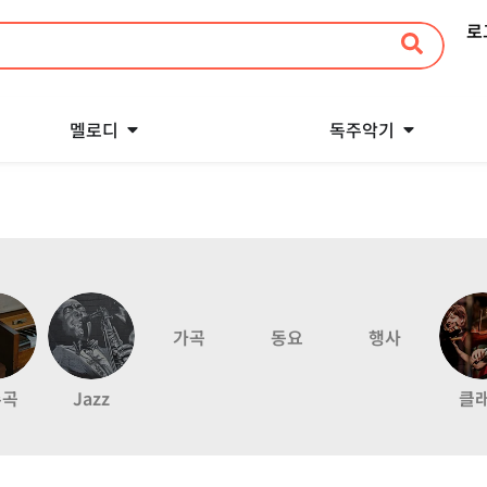
로
멜로디
독주악기
가곡
동요
행사
주곡
Jazz
클