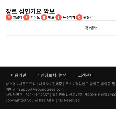
장르 성인가요 악보
M
멜로디
P
피아노
B
밴드
S
독주악기
O
관현악
곡/앨범
이용약관
개인정보처리방침
고객센터
상호명 : 사운드트리 | 대표자 : 김태준 | 주소 : 경상남도 함양군 함양읍 팔봉
이메일 : support@soundtreee.com
사업자번호 : 321-14-02367 | 통신판매업신고번호: 제2024-경남함양-0
copyright(c) SoundTree All Rights Reserved